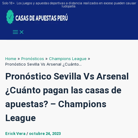
Skip
Solo 18+. Los juegos y apuestas deportivas a distancia realizados en exceso pueden causar
ludopatía.
to
content
Home
Pronósticos
Champions League
Pronóstico Sevilla Vs Arsenal ¿Cuánto...
Pronóstico Sevilla Vs Arsenal
¿Cuánto pagan las casas de
apuestas? – Champions
League
Erick Vera
/
octubre 24, 2023