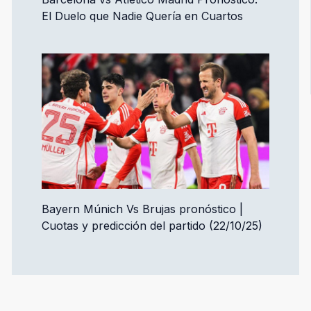
El Duelo que Nadie Quería en Cuartos
Bayern Múnich Vs Brujas pronóstico |
Cuotas y predicción del partido (22/10/25)