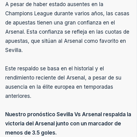
A pesar de haber estado ausentes en la
Champions League durante varios años, las casas
de apuestas tienen una gran confianza en el
Arsenal. Esta confianza se refleja en las cuotas de
apuestas, que sitúan al Arsenal como favorito en
Sevilla.
Este respaldo se basa en el historial y el
rendimiento reciente del Arsenal, a pesar de su
ausencia en la élite europea en temporadas
anteriores.
Nuestro pronóstico Sevilla Vs Arsenal respalda la
victoria del Arsenal junto con un marcador de
menos de 3.5 goles.