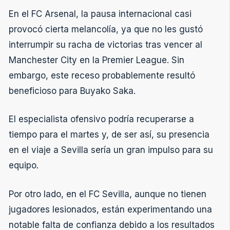
En el FC Arsenal, la pausa internacional casi
provocó cierta melancolía, ya que no les gustó
interrumpir su racha de victorias tras vencer al
Manchester City en la Premier League. Sin
embargo, este receso probablemente resultó
beneficioso para Buyako Saka.
El especialista ofensivo podría recuperarse a
tiempo para el martes y, de ser así, su presencia
en el viaje a Sevilla sería un gran impulso para su
equipo.
Por otro lado, en el FC Sevilla, aunque no tienen
jugadores lesionados, están experimentando una
notable falta de confianza debido a los resultados