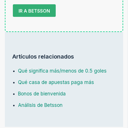
IR A BETSSON
Artículos relacionados
Qué significa más/menos de 0.5 goles
Qué casa de apuestas paga más
Bonos de bienvenida
Análisis de Betsson