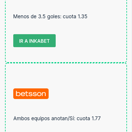
Menos de 3.5 goles: cuota 1.35
IR A INKABET
Ambos equipos anotan/Sí: cuota 1.77