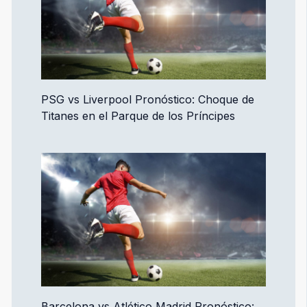
PSG vs Liverpool Pronóstico: Choque de
Titanes en el Parque de los Príncipes
Barcelona vs Atlético Madrid Pronóstico: