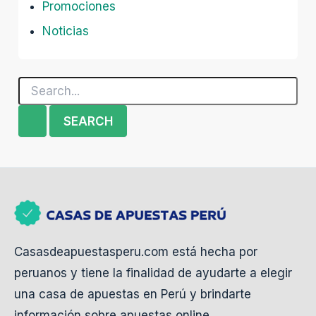
Promociones
Noticias
Search
for:
Casasdeapuestasperu.com está hecha por
peruanos y tiene la finalidad de ayudarte a elegir
una casa de apuestas en Perú y brindarte
información sobre apuestas online.