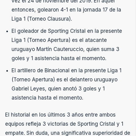
vez el 24 de noviembre del 2019. En aquel
entonces, golearon 4-1 en la jornada 17 de la
Liga 1 (Torneo Clausura).
El goleador de Sporting Cristal en la presente
Liga 1 (Torneo Apertura) es el atacante
uruguayo Martín Cauteruccio, quien suma 3
goles y 1 asistencia hasta el momento.
El artillero de Binacional en la presente Liga 1
(Torneo Apertura) es el delantero uruguayo
Gabriel Leyes, quien anotó 3 goles y 1
asistencia hasta el momento.
El historial en los últimos 3 años entre ambos
equipos refleja 3 victorias de Sporting Cristal y 1
empate. Sin duda, una significativa superioridad de