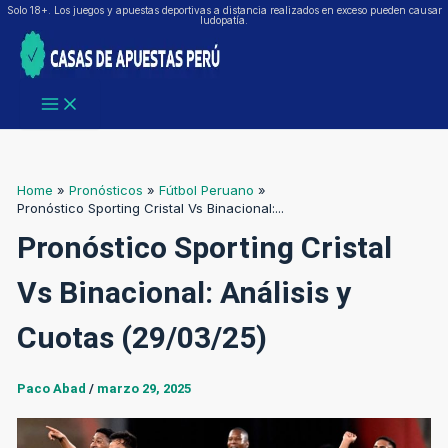
Skip
Solo 18+. Los juegos y apuestas deportivas a distancia realizados en exceso pueden causar
ludopatía.
to
content
Home
Pronósticos
Fútbol Peruano
Pronóstico Sporting Cristal Vs Binacional:...
Pronóstico Sporting Cristal
Vs Binacional: Análisis y
Cuotas (29/03/25)
Paco Abad
/
marzo 29, 2025