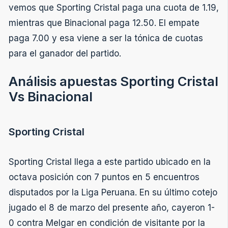
vemos que Sporting Cristal paga una cuota de 1.19,
mientras que Binacional paga 12.50. El empate
paga 7.00 y esa viene a ser la tónica de cuotas
para el ganador del partido.
Análisis apuestas Sporting Cristal
Vs Binacional
Sporting Cristal
Sporting Cristal llega a este partido ubicado en la
octava posición con 7 puntos en 5 encuentros
disputados por la Liga Peruana. En su último cotejo
jugado el 8 de marzo del presente año, cayeron 1-
0 contra Melgar en condición de visitante por la