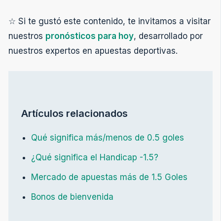
☆ Si te gustó este contenido, te invitamos a visitar
nuestros
pronósticos para hoy
, desarrollado por
nuestros expertos en apuestas deportivas.
Artículos relacionados
Qué significa más/menos de 0.5 goles
¿Qué significa el Handicap -1.5?
Mercado de apuestas más de 1.5 Goles
Bonos de bienvenida