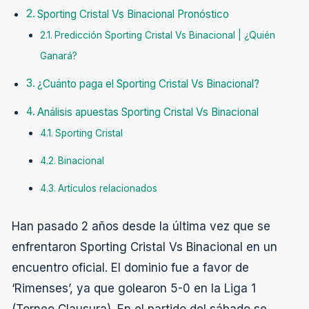
Sporting Cristal Vs Binacional Pronóstico
Predicción Sporting Cristal Vs Binacional | ¿Quién
Ganará?
¿Cuánto paga el Sporting Cristal Vs Binacional?
Análisis apuestas Sporting Cristal Vs Binacional
Sporting Cristal
Binacional
Artículos relacionados
Han pasado 2 años desde la última vez que se
enfrentaron Sporting Cristal Vs Binacional en un
encuentro oficial. El dominio fue a favor de
‘Rimenses’, ya que golearon 5-0 en la Liga 1