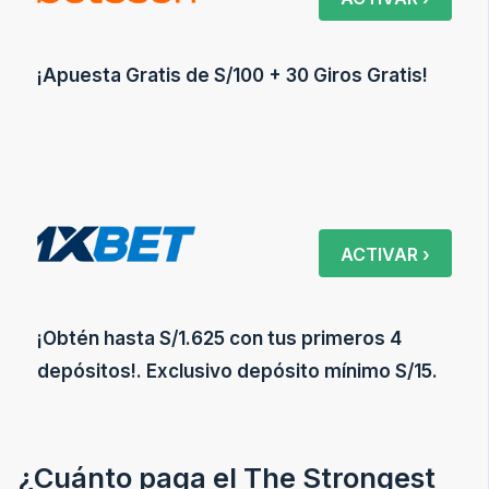
¡Apuesta Gratis de S/100 + 30 Giros Gratis!
ACTIVAR ›
¡Obtén hasta S/1.625 con tus primeros 4
depósitos!. Exclusivo depósito mínimo S/15.
¿Cuánto paga el The Strongest