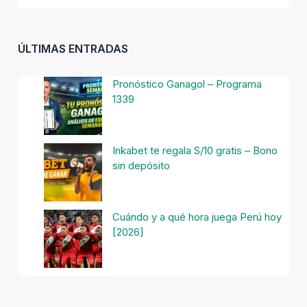
ÚLTIMAS ENTRADAS
Pronóstico Ganagol – Programa
1339
Inkabet te regala S/10 gratis – Bono
sin depósito
Cuándo y a qué hora juega Perú hoy
[2026]