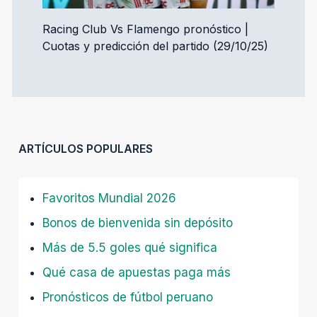
Racing Club Vs Flamengo pronóstico |
Cuotas y predicción del partido (29/10/25)
ARTÍCULOS POPULARES
Favoritos Mundial 2026
Bonos de bienvenida sin depósito
Más de 5.5 goles qué significa
Qué casa de apuestas paga más
Pronósticos de fútbol peruano