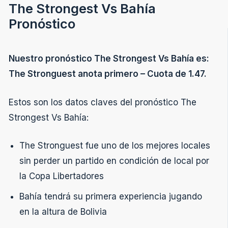
The Strongest Vs Bahía
Pronóstico
Nuestro pronóstico The Strongest Vs Bahía es:
The Stronguest anota primero – Cuota de 1.47.
Estos son los datos claves del pronóstico The
Strongest Vs Bahía:
The Stronguest fue uno de los mejores locales
sin perder un partido en condición de local por
la Copa Libertadores
Bahía tendrá su primera experiencia jugando
en la altura de Bolivia