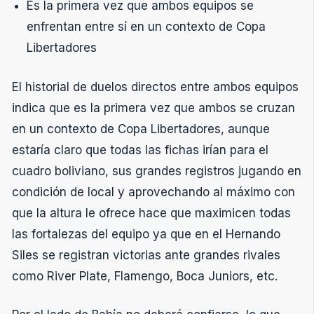
Es la primera vez que ambos equipos se
enfrentan entre sí en un contexto de Copa
Libertadores
El historial de duelos directos entre ambos equipos
indica que es la primera vez que ambos se cruzan
en un contexto de Copa Libertadores, aunque
estaría claro que todas las fichas irían para el
cuadro boliviano, sus grandes registros jugando en
condición de local y aprovechando al máximo con
que la altura le ofrece hace que maximicen todas
las fortalezas del equipo ya que en el Hernando
Siles se registran victorias ante grandes rivales
como River Plate, Flamengo, Boca Juniors, etc.