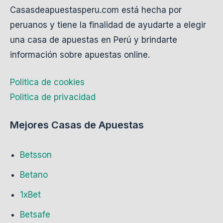
Casasdeapuestasperu.com está hecha por
peruanos y tiene la finalidad de ayudarte a elegir
una casa de apuestas en Perú y brindarte
información sobre apuestas online.
Politica de cookies
Politica de privacidad
Mejores Casas de Apuestas
Betsson
Betano
1xBet
Betsafe