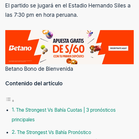
El partido se jugará en el Estadio Hernando Siles a
las 7:30 pm en hora peruana.
Betano Bono de Bienvenida
Contenido del artículo
The Strongest Vs Bahía Cuotas | 3 pronósticos
principales
The Strongest Vs Bahía Pronóstico