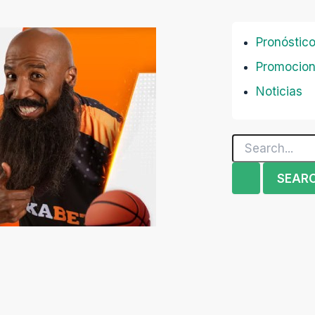
Pronóstic
Promocio
Noticias
Search
for: