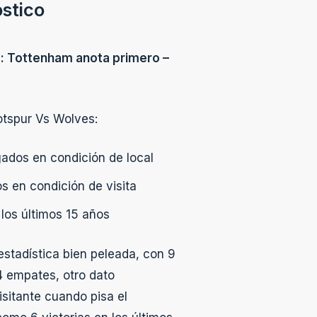
stico
: Tottenham anota primero –
otspur Vs Wolves:
gados en condición de local
s en condición de visita
 los últimos 15 años
estadística bien peleada, con 9
4 empates, otro dato
isitante cuando pisa el