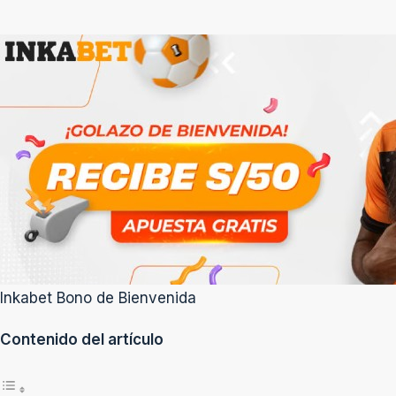
Inkabet Bono de Bienvenida
Contenido del artículo