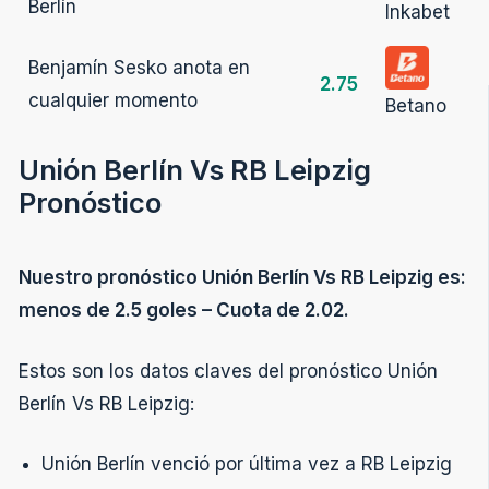
Berlín
Inkabet
Benjamín Sesko anota en
2.75
cualquier momento
Betano
Unión Berlín Vs RB Leipzig
Pronóstico
Nuestro pronóstico Unión Berlín Vs RB Leipzig es:
menos de 2.5 goles – Cuota de 2.02.
Estos son los datos claves del pronóstico Unión
Berlín Vs RB Leipzig:
Unión Berlín venció por última vez a RB Leipzig