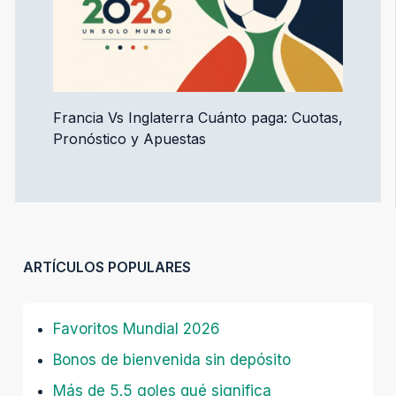
Francia Vs Inglaterra Cuánto paga: Cuotas,
Pronóstico y Apuestas
ARTÍCULOS POPULARES
Favoritos Mundial 2026
Bonos de bienvenida sin depósito
Más de 5.5 goles qué significa