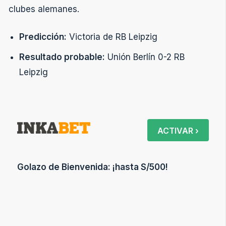
clubes alemanes.
Predicción:
Victoria de RB Leipzig
Resultado probable:
Unión Berlín 0-2 RB
Leipzig
ACTIVAR ›
Golazo de Bienvenida: ¡hasta S/500!