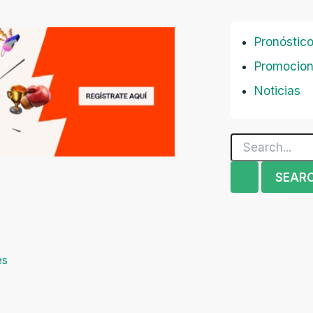
Pronóstic
Promocio
Noticias
Search
for:
es