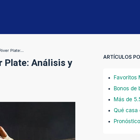
iver Plate:...
ARTÍCULOS P
 Plate: Análisis y
Favoritos
Bonos de 
Más de 5.5
Qué casa 
Pronóstico