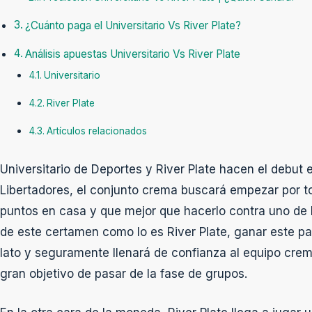
¿Cuánto paga el Universitario Vs River Plate?
Análisis apuestas Universitario Vs River Plate
Universitario
River Plate
Artículos relacionados
Universitario de Deportes y River Plate hacen el debut 
Libertadores, el conjunto crema buscará empezar por t
puntos en casa y que mejor que hacerlo contra uno d
de este certamen como lo es River Plate, ganar este par
lato y seguramente llenará de confianza al equipo crem
gran objetivo de pasar de la fase de grupos.