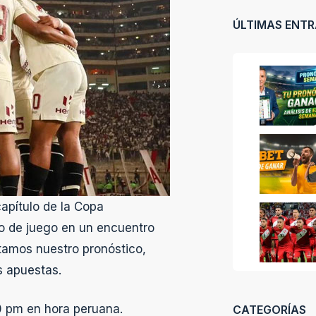
ÚLTIMAS ENT
capítulo de la Copa
o de juego en un encuentro
tamos nuestro pronóstico,
s apuestas.
30 pm en hora peruana.
CATEGORÍAS