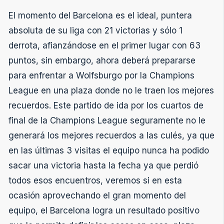
El momento del Barcelona es el ideal, puntera
absoluta de su liga con 21 victorias y sólo 1
derrota, afianzándose en el primer lugar con 63
puntos, sin embargo, ahora deberá prepararse
para enfrentar a Wolfsburgo por la Champions
League en una plaza donde no le traen los mejores
recuerdos. Este partido de ida por los cuartos de
final de la Champions League seguramente no le
generará los mejores recuerdos a las culés, ya que
en las últimas 3 visitas el equipo nunca ha podido
sacar una victoria hasta la fecha ya que perdió
todos esos encuentros, veremos si en esta
ocasión aprovechando el gran momento del
equipo, el Barcelona logra un resultado positivo