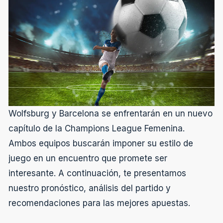
Wolfsburg y Barcelona se enfrentarán en un nuevo
capítulo de la Champions League Femenina.
Ambos equipos buscarán imponer su estilo de
juego en un encuentro que promete ser
interesante. A continuación, te presentamos
nuestro pronóstico, análisis del partido y
recomendaciones para las mejores apuestas.