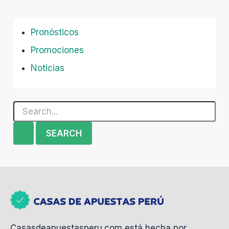
Pronósticos
Promociones
Noticias
Search
for:
Casasdeapuestasperu.com está hecha por