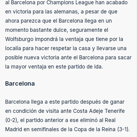
al Barcelona por Champions League han acabado
en victoria para las alemanas, a pesar de que
ahora parezca que el Barcelona llega en un
momento bastante dulce, seguramente el
Wolfsburgo impondrá la ventaja que tiene por la
localía para hacer respetar la casa y llevarse una
posible nueva victoria ante el Barcelona para sacar
la mayor ventaja en este partido de ida.
Barcelona
Barcelona llega a este partido después de ganar
en condición de visita ante Costa Adeje Tenerife
(0-2), el partido anterior a ese eliminó al Real
Madrid en semifinales de la Copa de la Reina (3-1).