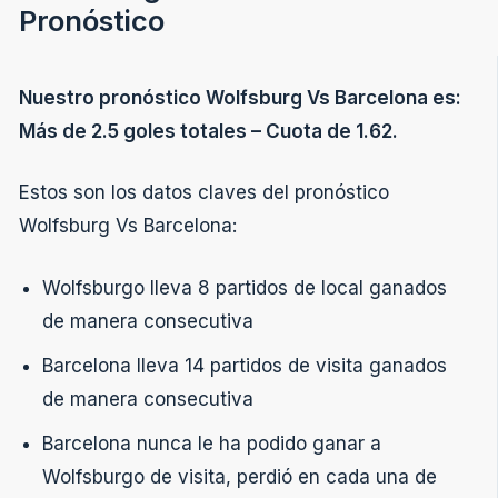
Pronóstico
Nuestro pronóstico Wolfsburg Vs Barcelona es:
Más de 2.5 goles totales – Cuota de 1.62.
Estos son los datos claves del pronóstico
Wolfsburg Vs Barcelona:
Wolfsburgo lleva 8 partidos de local ganados
de manera consecutiva
Barcelona lleva 14 partidos de visita ganados
de manera consecutiva
Barcelona nunca le ha podido ganar a
Wolfsburgo de visita, perdió en cada una de