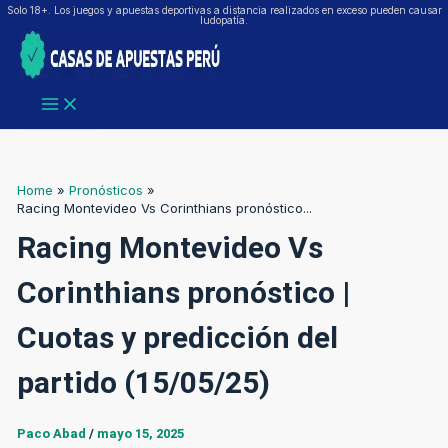
Skip
Solo 18+. Los juegos y apuestas deportivas a distancia realizados en exceso pueden causar
ludopatía.
to
content
Home
Pronósticos
Racing Montevideo Vs Corinthians pronóstico...
Racing Montevideo Vs
Corinthians pronóstico |
Cuotas y predicción del
partido (15/05/25)
Paco Abad
/
mayo 15, 2025