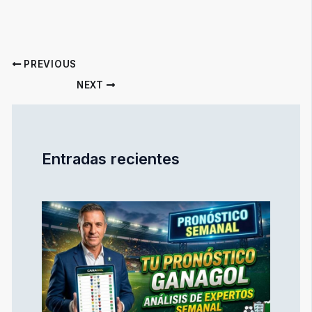
PREVIOUS
NEXT
Entradas recientes