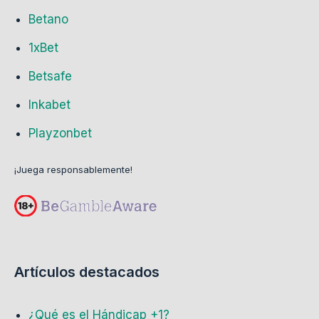
Betano
1xBet
Betsafe
Inkabet
Playzonbet
¡Juega responsablemente!
Artículos destacados
¿Qué es el Hándicap +1?