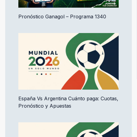
Pronóstico Ganagol – Programa 1340
España Vs Argentina Cuánto paga: Cuotas,
Pronóstico y Apuestas