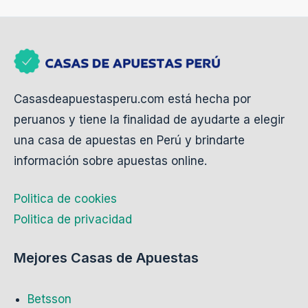
Casasdeapuestasperu.com está hecha por
peruanos y tiene la finalidad de ayudarte a elegir
una casa de apuestas en Perú y brindarte
información sobre apuestas online.
Politica de cookies
Politica de privacidad
Mejores Casas de Apuestas
Betsson