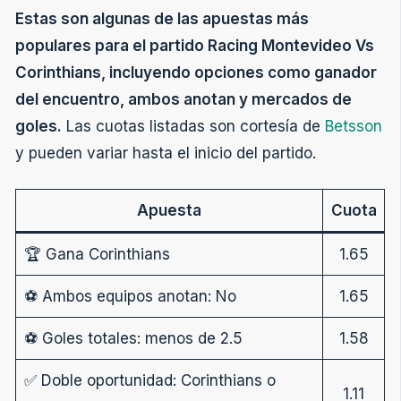
Estas son algunas de las apuestas más
populares para el partido Racing Montevideo Vs
Corinthians, incluyendo opciones como ganador
del encuentro, ambos anotan y mercados de
goles.
Las cuotas listadas son cortesía de
Betsson
y pueden variar hasta el inicio del partido.
Apuesta
Cuota
🏆 Gana Corinthians
1.65
⚽ Ambos equipos anotan: No
1.65
⚽ Goles totales: menos de 2.5
1.58
✅ Doble oportunidad: Corinthians o
1.11