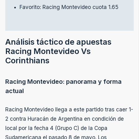
Favorito: Racing Montevideo cuota 1.65
Análisis táctico de apuestas
Racing Montevideo Vs
Corinthians
Racing Montevideo: panorama y forma
actual
Racing Montevideo llega a este partido tras caer 1-
2 contra Huracán de Argentina en condición de
local por la fecha 4 (Grupo C) de la Copa
Sudamericana el pasado 8 de mayo. Los