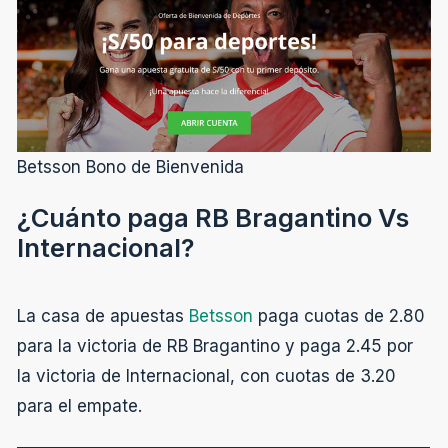
Betsson Bono de Bienvenida
¿Cuánto paga RB Bragantino Vs
Internacional?
La casa de apuestas
Betsson
paga cuotas de 2.80
para la victoria de RB Bragantino y paga 2.45 por
la victoria de Internacional, con cuotas de 3.20
para el empate.