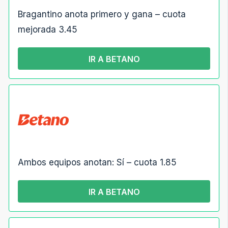
Bragantino anota primero y gana – cuota
mejorada 3.45
IR A BETANO
Ambos equipos anotan: Sí – cuota 1.85
IR A BETANO