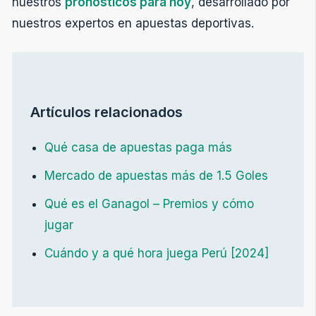
nuestros
pronósticos para hoy
, desarrollado por
nuestros expertos en apuestas deportivas.
Artículos relacionados
Qué casa de apuestas paga más
Mercado de apuestas más de 1.5 Goles
Qué es el Ganagol – Premios y cómo
jugar
Cuándo y a qué hora juega Perú [2024]