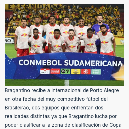
Bragantino recibe a Internacional de Porto Alegre
en otra fecha del muy competitivo fútbol del
Brasileirao, dos equipos que enfrentan dos
realidades distintas ya que Bragantino lucha por
poder clasificar a la zona de clasificación de Copa