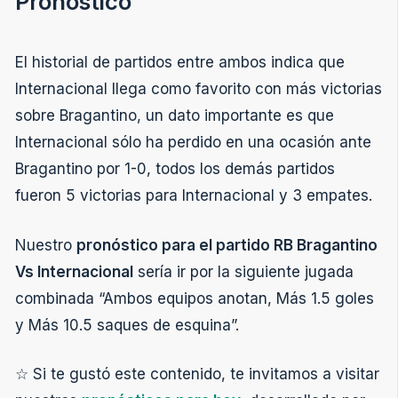
Pronóstico
El historial de partidos entre ambos indica que
Internacional llega como favorito con más victorias
sobre Bragantino, un dato importante es que
Internacional sólo ha perdido en una ocasión ante
Bragantino por 1-0, todos los demás partidos
fueron 5 victorias para Internacional y 3 empates.
Nuestro
pronóstico para el partido RB Bragantino
Vs Internacional
sería ir por la siguiente jugada
combinada “Ambos equipos anotan, Más 1.5 goles
y Más 10.5 saques de esquina”.
☆ Si te gustó este contenido, te invitamos a visitar