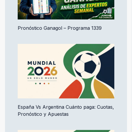
Pronóstico Ganagol – Programa 1339
España Vs Argentina Cuánto paga: Cuotas,
Pronóstico y Apuestas