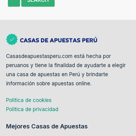
Casasdeapuestasperu.com está hecha por
peruanos y tiene la finalidad de ayudarte a elegir
una casa de apuestas en Perú y brindarte
información sobre apuestas online.
Politica de cookies
Politica de privacidad
Mejores Casas de Apuestas