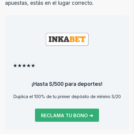
apuestas, estás en el lugar correcto.
★
★
★
★
★
¡Hasta S/500 para deportes!
Duplica el 100% de tu primer depósito de mínimo S/20
RECLAMA TU BONO ➜