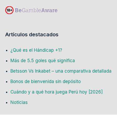
Artículos destacados
¿Qué es el Hándicap +1?
Más de 5.5 goles qué significa
Betsson Vs Inkabet – una comparativa detallada
Bonos de bienvenida sin depósito
Cuándo y a qué hora juega Perú hoy [2026]
Noticias