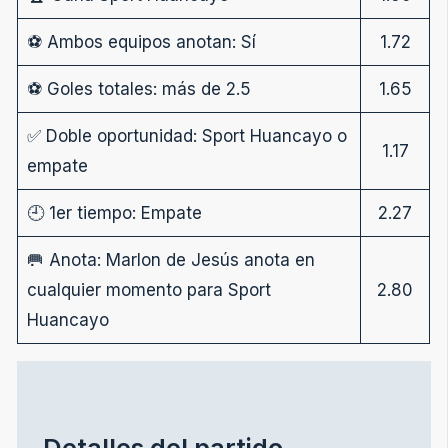
⚽ Ambos equipos anotan: Sí
1.72
⚽ Goles totales: más de 2.5
1.65
✅ Doble oportunidad: Sport Huancayo o
1.17
empate
🕘 1er tiempo: Empate
2.27
🥅 Anota: Marlon de Jesús anota en
cualquier momento para Sport
2.80
Huancayo
Detalles del partido