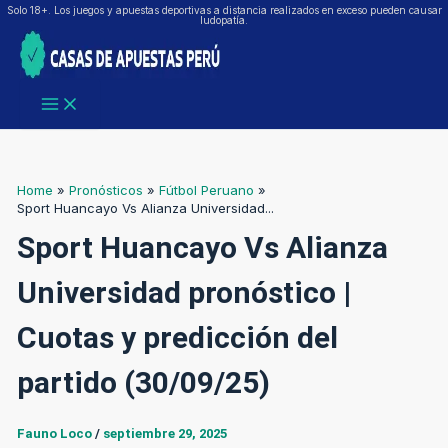
Skip
Solo 18+. Los juegos y apuestas deportivas a distancia realizados en exceso pueden causar
ludopatía.
to
content
Home
Pronósticos
Fútbol Peruano
Sport Huancayo Vs Alianza Universidad...
Sport Huancayo Vs Alianza
Universidad pronóstico |
Cuotas y predicción del
partido (30/09/25)
Fauno Loco
/
septiembre 29, 2025