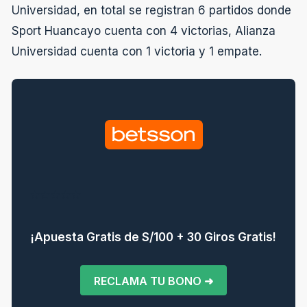
Universidad, en total se registran 6 partidos donde
Sport Huancayo cuenta con 4 victorias, Alianza
Universidad cuenta con 1 victoria y 1 empate.
★
★
★
★
★
¡Apuesta Gratis de S/100 + 30 Giros Gratis!
RECLAMA TU BONO ➜