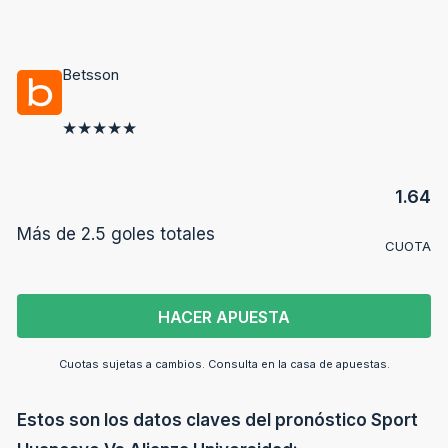
Betsson
★
★
★
★
★
1.64
Más de 2.5 goles totales
CUOTA
HACER APUESTA
Cuotas sujetas a cambios. Consulta en la casa de apuestas.
Estos son los datos claves del pronóstico Sport