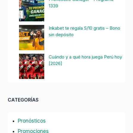
1339
Inkabet te regala S/10 gratis – Bono
sin depósito
Cuándo y a qué hora juega Perú hoy
[2026]
CATEGORÍAS
Pronósticos
Promociones