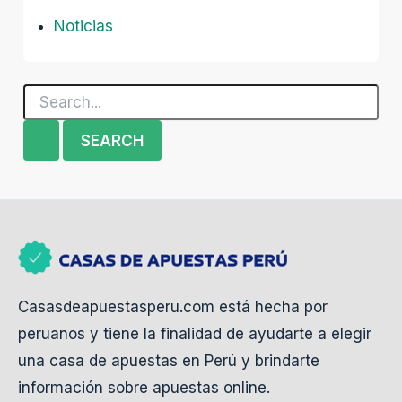
Noticias
Search
for:
Casasdeapuestasperu.com está hecha por
peruanos y tiene la finalidad de ayudarte a elegir
una casa de apuestas en Perú y brindarte
información sobre apuestas online.