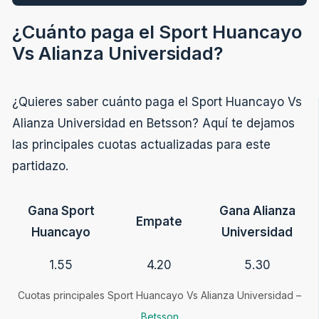
¿Cuánto paga el Sport Huancayo
Vs Alianza Universidad?
¿Quieres saber cuánto paga el Sport Huancayo Vs
Alianza Universidad en Betsson? Aquí te dejamos
las principales cuotas actualizadas para este
partidazo.
Gana Sport
Gana Alianza
Empate
Huancayo
Universidad
1.55
4.20
5.30
Cuotas principales Sport Huancayo Vs Alianza Universidad –
Betsson