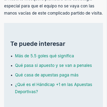
especial para que el equipo no se vaya con las
manos vacías de este complicado partido de visita.
Te puede interesar
Más de 5.5 goles qué significa
Qué pasa si apuesto y se van a penales
Qué casa de apuestas paga más
¿Qué es el Hándicap +1 en las Apuestas
Deportivas?