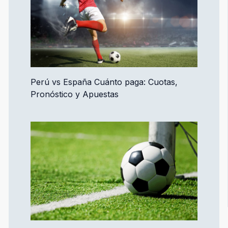
Perú vs España Cuánto paga: Cuotas,
Pronóstico y Apuestas