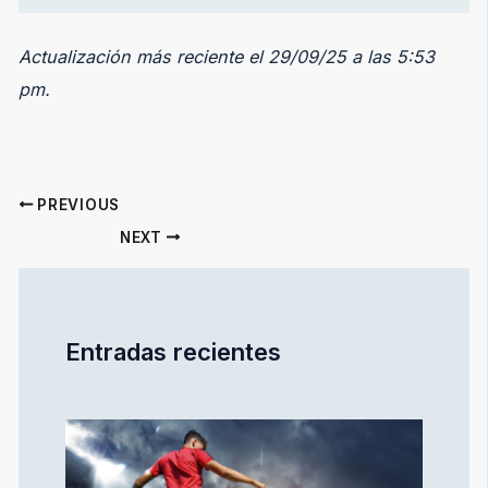
Actualización más reciente el 29/09/25 a las 5:53
pm.
PREVIOUS
NEXT
Entradas recientes