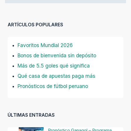
ARTÍCULOS POPULARES
Favoritos Mundial 2026
Bonos de bienvenida sin depósito
Más de 5.5 goles qué significa
Qué casa de apuestas paga más
Pronósticos de fútbol peruano
ÚLTIMAS ENTRADAS
Pronóstico Ganagol – Programa