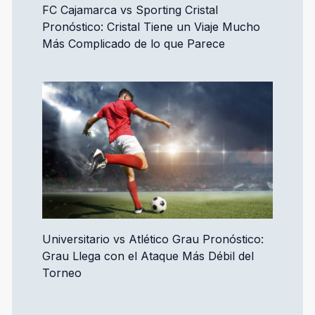
FC Cajamarca vs Sporting Cristal
Pronóstico: Cristal Tiene un Viaje Mucho
Más Complicado de lo que Parece
Universitario vs Atlético Grau Pronóstico:
Grau Llega con el Ataque Más Débil del
Torneo