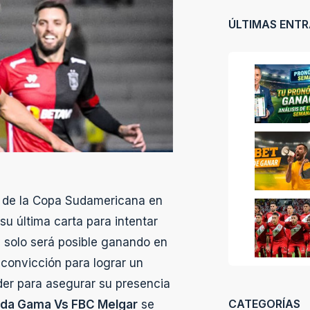
ÚLTIMAS ENT
6 de la Copa Sudamericana en
su última carta para intentar
y solo será posible ganando en
 convicción para lograr un
rder para asegurar su presencia
CATEGORÍAS
o da Gama Vs FBC Melgar
se