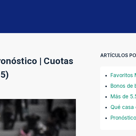
ARTÍCULOS P
onóstico | Cuotas
25)
Favoritos
Bonos de 
Más de 5.5
Qué casa 
Pronóstico