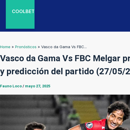
COOLBET
Home
Pronósticos
Vasco da Gama Vs FBC...
Vasco da Gama Vs FBC Melgar pr
y predicción del partido (27/05/
Fauno Loco
/
mayo 27, 2025