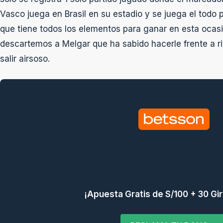
Vasco juega en Brasil en su estadio y se juega el todo p
que tiene todos los elementos para ganar en esta ocas
descartemos a Melgar que ha sabido hacerle frente a r
salir airsoso.
★
★
★
★
★
¡Apuesta Gratis de S/100 + 30 Gir