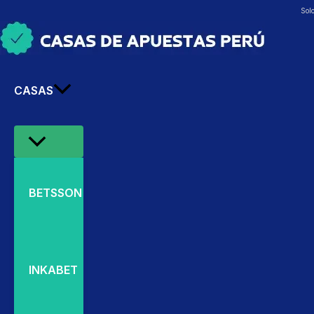
Skip
Sol
to
content
CASAS
BETSSON
INKABET