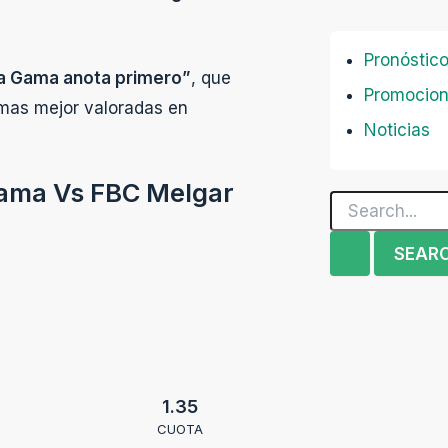
Pronóstic
a Gama anota primero”
, que
Promocio
rmas mejor valoradas en
Noticias
Gama Vs FBC Melgar
Search
for:
1.35
CUOTA