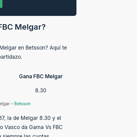
 FBC Melgar?
Melgar en Betsson? Aquí te
artidazo.
Gana FBC Melgar
8.30
elgar –
Betsson
7, la de Melgar 8.30 y el
tido Vasco da Gama Vs FBC
a siempre las cuotas