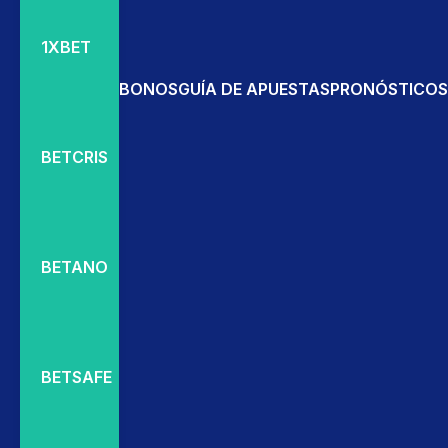
1XBET
BONOS
GUÍA DE APUESTAS
PRONÓSTICOS
BETCRIS
BETANO
BETSAFE