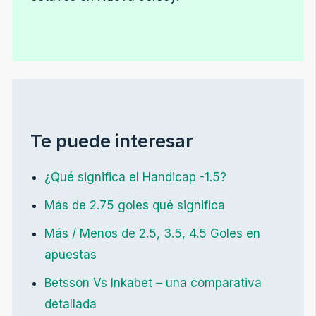
Te puede interesar
¿Qué significa el Handicap -1.5?
Más de 2.75 goles qué significa
Más / Menos de 2.5, 3.5, 4.5 Goles en
apuestas
Betsson Vs Inkabet – una comparativa
detallada