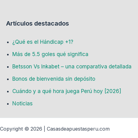
Artículos destacados
¿Qué es el Hándicap +1?
Más de 5.5 goles qué significa
Betsson Vs Inkabet – una comparativa detallada
Bonos de bienvenida sin depósito
Cuándo y a qué hora juega Perú hoy [2026]
Noticias
Copyright © 2026 | Casasdeapuestasperu.com