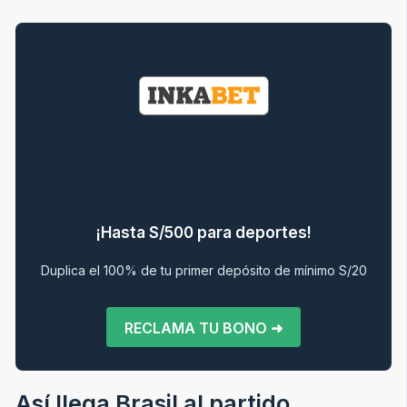
★
★
★
★
★
¡Hasta S/500 para deportes!
Duplica el 100% de tu primer depósito de mínimo S/20
RECLAMA TU BONO ➜
Así llega Brasil al partido