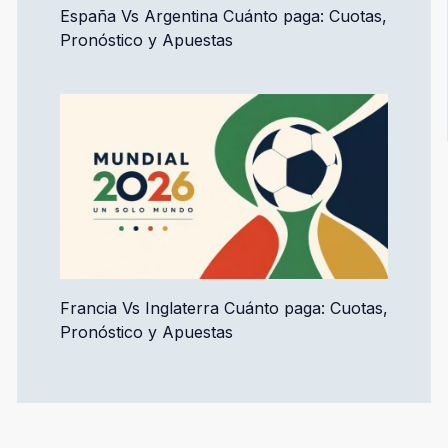
España Vs Argentina Cuánto paga: Cuotas,
Pronóstico y Apuestas
Francia Vs Inglaterra Cuánto paga: Cuotas,
Pronóstico y Apuestas