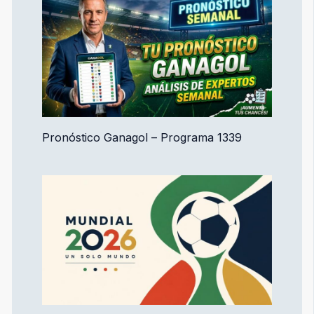
Pronóstico Ganagol – Programa 1339