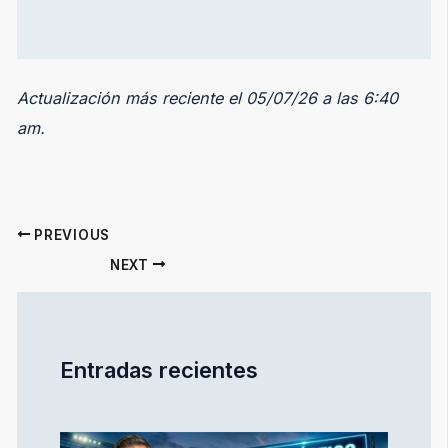
Actualización más reciente el 05/07/26 a las 6:40
am.
PREVIOUS
NEXT
Entradas recientes