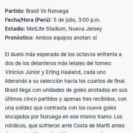
Partido:
Brasil Vs Noruega
Fecha/Hora (Perú):
5 de julio, 3:00 p.m.
Estadio:
MetLife Stadium, Nueva Jersey
Pronóstico:
Ambos equipos anotan: sí
El duelo más esperado de los octavos enfrenta a
dos de los delanteros más letales del torneo:
Vinicius Junior y Erling Haaland, cada uno
liderando a su selección hacia los cuartos de final.
Brasil llega con unidades de goles anotados en sus
últimos cinco partidos y apenas tres recibidos, con
una solidez que contrasta con los nueve goles
encajados por Noruega en ese mismo tramo. Los
nórdicos, que sufrieron ante Costa de Marfil antes