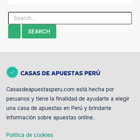
Search
for:
Casasdeapuestasperu.com está hecha por
peruanos y tiene la finalidad de ayudarte a elegir
una casa de apuestas en Perú y brindarte
información sobre apuestas online.
Politica de cookies