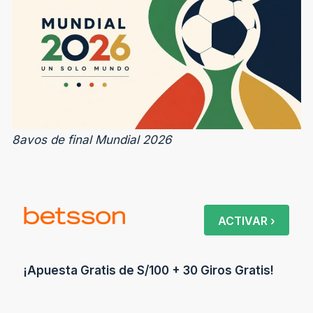
8avos de final Mundial 2026
ACTIVAR ›
¡Apuesta Gratis de S/100 + 30 Giros Gratis!