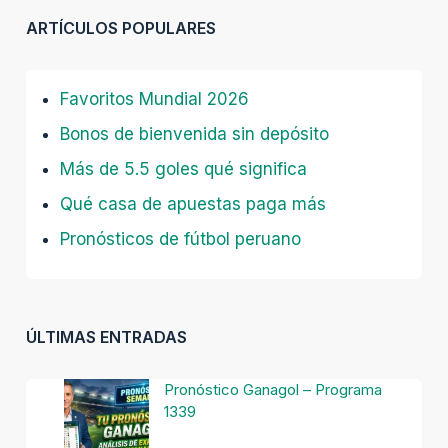
ARTÍCULOS POPULARES
Favoritos Mundial 2026
Bonos de bienvenida sin depósito
Más de 5.5 goles qué significa
Qué casa de apuestas paga más
Pronósticos de fútbol peruano
ÚLTIMAS ENTRADAS
Pronóstico Ganagol – Programa
1339