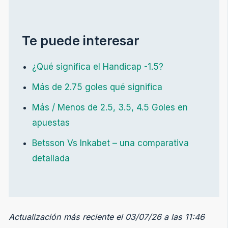
Te puede interesar
¿Qué significa el Handicap -1.5?
Más de 2.75 goles qué significa
Más / Menos de 2.5, 3.5, 4.5 Goles en
apuestas
Betsson Vs Inkabet – una comparativa
detallada
Actualización más reciente el 03/07/26 a las 11:46