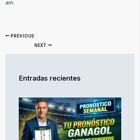
am.
PREVIOUS
NEXT
Entradas recientes