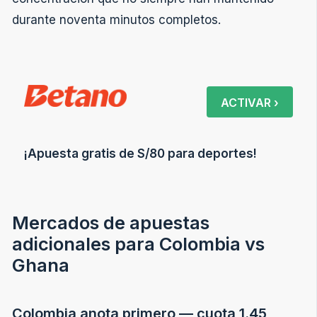
durante noventa minutos completos.
ACTIVAR ›
¡Apuesta gratis de S/80 para deportes!
Mercados de apuestas
adicionales para Colombia vs
Ghana
Colombia anota primero — cuota 1.45