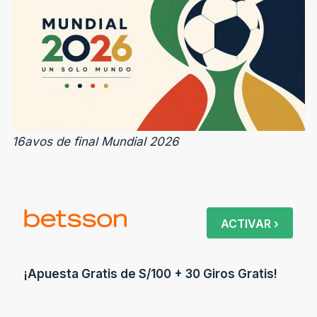
16avos de final Mundial 2026
ACTIVAR ›
¡Apuesta Gratis de S/100 + 30 Giros Gratis!