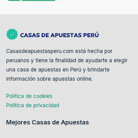
Casasdeapuestasperu.com está hecha por
peruanos y tiene la finalidad de ayudarte a elegir
una casa de apuestas en Perú y brindarte
información sobre apuestas online.
Politica de cookies
Politica de privacidad
Mejores Casas de Apuestas