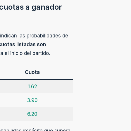
 cuotas a ganador
indican las probabilidades de
cuotas listadas son
 el inicio del partido.
Cuota
1.62
3.90
6.20
babilidad implícita que supera