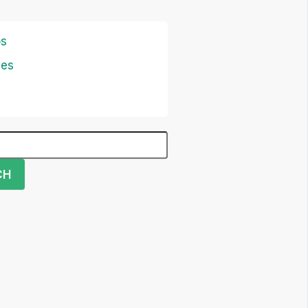
os
nes