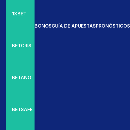
1XBET
BONOS
GUÍA DE APUESTAS
PRONÓSTICOS
BETCRIS
BETANO
BETSAFE