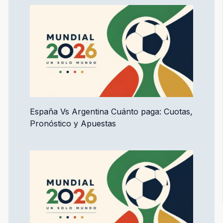
España Vs Argentina Cuánto paga: Cuotas,
Pronóstico y Apuestas