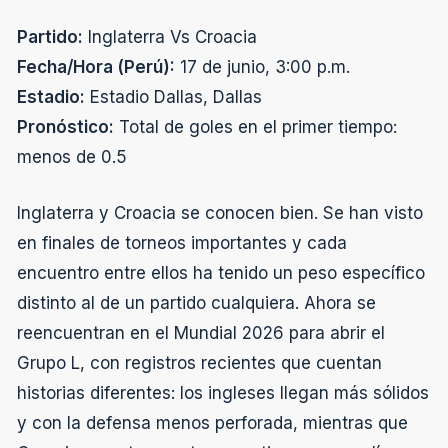
Partido:
Inglaterra Vs Croacia
Fecha/Hora (Perú):
17 de junio, 3:00 p.m.
Estadio:
Estadio Dallas, Dallas
Pronóstico:
Total de goles en el primer tiempo:
menos de 0.5
Inglaterra y Croacia se conocen bien. Se han visto
en finales de torneos importantes y cada
encuentro entre ellos ha tenido un peso específico
distinto al de un partido cualquiera. Ahora se
reencuentran en el Mundial 2026 para abrir el
Grupo L, con registros recientes que cuentan
historias diferentes: los ingleses llegan más sólidos
y con la defensa menos perforada, mientras que