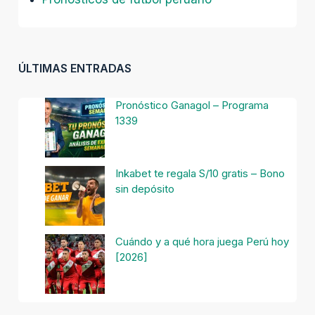
ÚLTIMAS ENTRADAS
Pronóstico Ganagol – Programa
1339
Inkabet te regala S/10 gratis – Bono
sin depósito
Cuándo y a qué hora juega Perú hoy
[2026]