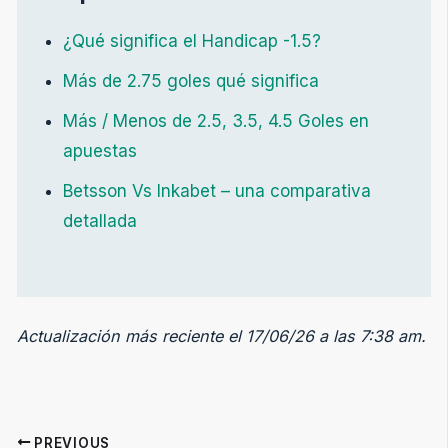
¿Qué significa el Handicap -1.5?
Más de 2.75 goles qué significa
Más / Menos de 2.5, 3.5, 4.5 Goles en
apuestas
Betsson Vs Inkabet – una comparativa
detallada
Actualización más reciente el 17/06/26 a las 7:38 am.
PREVIOUS