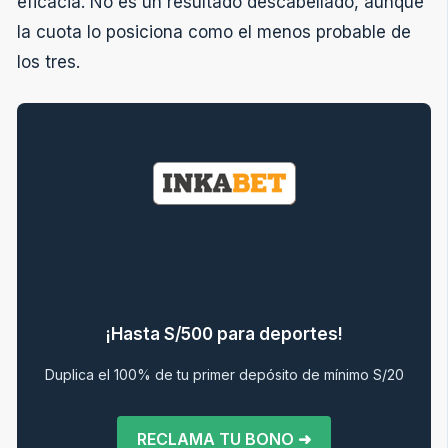
eficacia. No es un resultado descabellado, aunque
la cuota lo posiciona como el menos probable de
los tres.
★
★
★
★
★
¡Hasta S/500 para deportes!
Duplica el 100% de tu primer depósito de mínimo S/20
RECLAMA TU BONO ➜