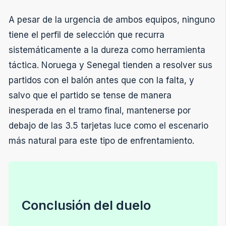
A pesar de la urgencia de ambos equipos, ninguno
tiene el perfil de selección que recurra
sistemáticamente a la dureza como herramienta
táctica. Noruega y Senegal tienden a resolver sus
partidos con el balón antes que con la falta, y
salvo que el partido se tense de manera
inesperada en el tramo final, mantenerse por
debajo de las 3.5 tarjetas luce como el escenario
más natural para este tipo de enfrentamiento.
Conclusión del duelo