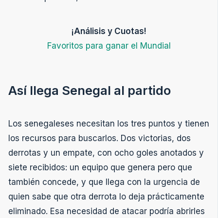
¡Análisis y Cuotas!
Favoritos para ganar el Mundial
Así llega Senegal al partido
Los senegaleses necesitan los tres puntos y tienen
los recursos para buscarlos. Dos victorias, dos
derrotas y un empate, con ocho goles anotados y
siete recibidos: un equipo que genera pero que
también concede, y que llega con la urgencia de
quien sabe que otra derrota lo deja prácticamente
eliminado. Esa necesidad de atacar podría abrirles