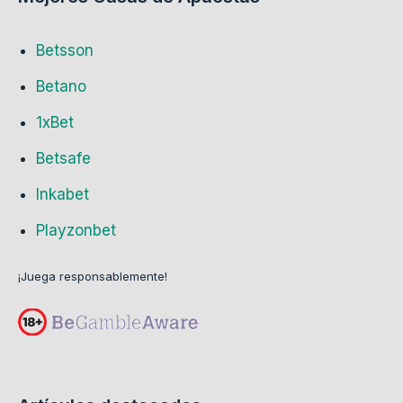
Betsson
Betano
1xBet
Betsafe
Inkabet
Playzonbet
¡Juega responsablemente!