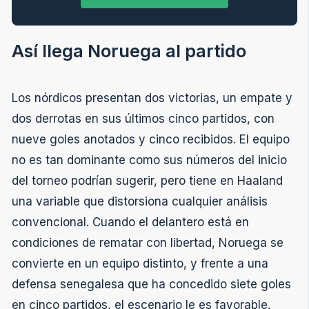
Así llega Noruega al partido
Los nórdicos presentan dos victorias, un empate y
dos derrotas en sus últimos cinco partidos, con
nueve goles anotados y cinco recibidos. El equipo
no es tan dominante como sus números del inicio
del torneo podrían sugerir, pero tiene en Haaland
una variable que distorsiona cualquier análisis
convencional. Cuando el delantero está en
condiciones de rematar con libertad, Noruega se
convierte en un equipo distinto, y frente a una
defensa senegalesa que ha concedido siete goles
en cinco partidos, el escenario le es favorable.