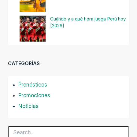
Cuándo y a qué hora juega Perú hoy
[2026]
CATEGORÍAS
Pronósticos
Promociones
Noticias
Search
for: