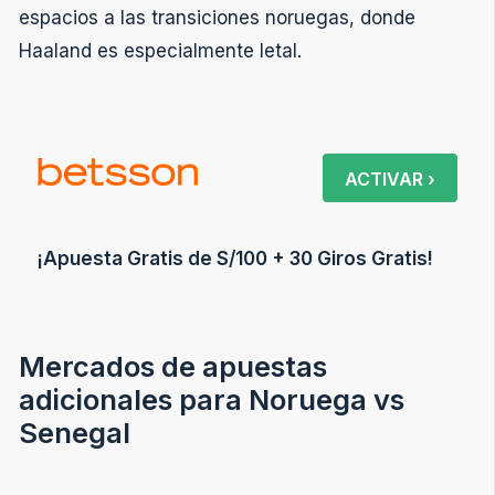
espacios a las transiciones noruegas, donde
Haaland es especialmente letal.
ACTIVAR ›
¡Apuesta Gratis de S/100 + 30 Giros Gratis!
Mercados de apuestas
adicionales para Noruega vs
Senegal