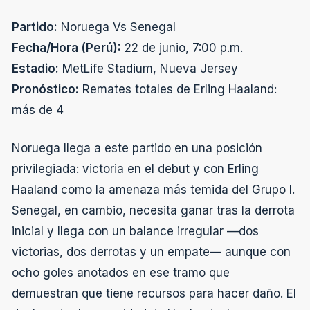
Partido:
Noruega Vs Senegal
Fecha/Hora (Perú):
22 de junio, 7:00 p.m.
Estadio:
MetLife Stadium, Nueva Jersey
Pronóstico:
Remates totales de Erling Haaland:
más de 4
Noruega llega a este partido en una posición
privilegiada: victoria en el debut y con Erling
Haaland como la amenaza más temida del Grupo I.
Senegal, en cambio, necesita ganar tras la derrota
inicial y llega con un balance irregular —dos
victorias, dos derrotas y un empate— aunque con
ocho goles anotados en ese tramo que
demuestran que tiene recursos para hacer daño. El