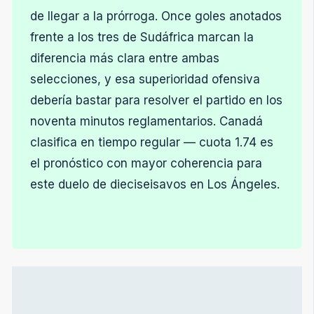
de llegar a la prórroga. Once goles anotados
frente a los tres de Sudáfrica marcan la
diferencia más clara entre ambas
selecciones, y esa superioridad ofensiva
debería bastar para resolver el partido en los
noventa minutos reglamentarios. Canadá
clasifica en tiempo regular — cuota 1.74 es
el pronóstico con mayor coherencia para
este duelo de dieciseisavos en Los Ángeles.