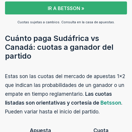
IR A BETSSON »
Cuotas sujetas a cambios. Consulta en la casa de apuestas.
Cuánto paga Sudáfrica vs
Canadá: cuotas a ganador del
partido
Estas son las cuotas del mercado de apuestas 1×2
que indican las probabilidades de un ganador o un
empate en tiempo reglamentario.
Las cuotas
listadas son orientativas y cortesía de
Betsson
.
Pueden variar hasta el inicio del partido.
Apuesta
Cuota