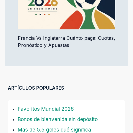
Francia Vs Inglaterra Cuánto paga: Cuotas,
Pronóstico y Apuestas
ARTÍCULOS POPULARES
Favoritos Mundial 2026
Bonos de bienvenida sin depósito
Más de 5.5 goles qué significa