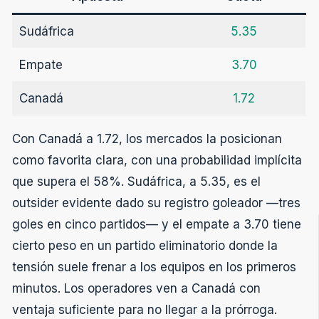
Sudáfrica
5.35
Empate
3.70
Canadá
1.72
Con Canadá a 1.72, los mercados la posicionan
como favorita clara, con una probabilidad implícita
que supera el 58%. Sudáfrica, a 5.35, es el
outsider evidente dado su registro goleador —tres
goles en cinco partidos— y el empate a 3.70 tiene
cierto peso en un partido eliminatorio donde la
tensión suele frenar a los equipos en los primeros
minutos. Los operadores ven a Canadá con
ventaja suficiente para no llegar a la prórroga.