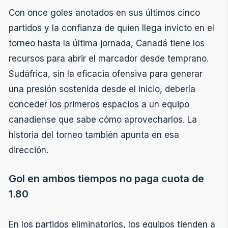
Con once goles anotados en sus últimos cinco
partidos y la confianza de quien llega invicto en el
torneo hasta la última jornada, Canadá tiene los
recursos para abrir el marcador desde temprano.
Sudáfrica, sin la eficacia ofensiva para generar
una presión sostenida desde el inicio, debería
conceder los primeros espacios a un equipo
canadiense que sabe cómo aprovecharlos. La
historia del torneo también apunta en esa
dirección.
Gol en ambos tiempos no paga cuota de
1.80
En los partidos eliminatorios, los equipos tienden a