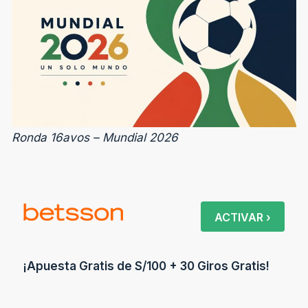
Ronda 16avos – Mundial 2026
ACTIVAR ›
¡Apuesta Gratis de S/100 + 30 Giros Gratis!