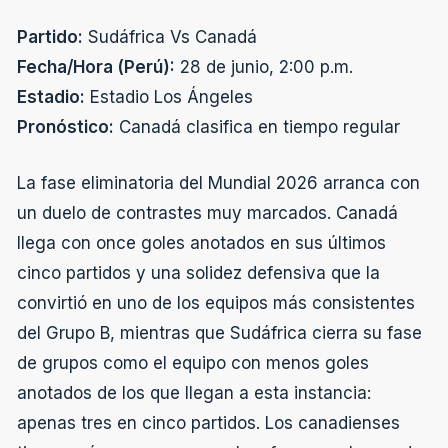
Partido:
Sudáfrica Vs Canadá
Fecha/Hora (Perú):
28 de junio, 2:00 p.m.
Estadio:
Estadio Los Ángeles
Pronóstico:
Canadá clasifica en tiempo regular
La fase eliminatoria del Mundial 2026 arranca con
un duelo de contrastes muy marcados. Canadá
llega con once goles anotados en sus últimos
cinco partidos y una solidez defensiva que la
convirtió en uno de los equipos más consistentes
del Grupo B, mientras que Sudáfrica cierra su fase
de grupos como el equipo con menos goles
anotados de los que llegan a esta instancia:
apenas tres en cinco partidos. Los canadienses