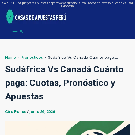
Skip
Solo 18+. Los juegos y apuestas deportivas a distancia realizados en exceso pueden causar
ludopatía.
to
content
Home
Pronósticos
Sudáfrica Vs Canadá Cuánto paga:...
Sudáfrica Vs Canadá Cuánto
paga: Cuotas, Pronóstico y
Apuestas
Ciro Ponce
/
junio 26, 2026