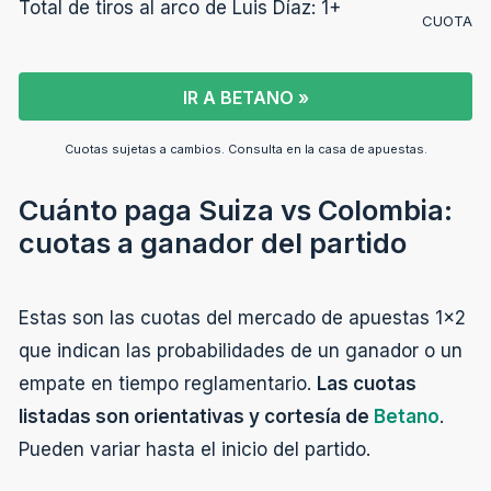
Total de tiros al arco de Luis Díaz: 1+
CUOTA
IR A BETANO »
Cuotas sujetas a cambios. Consulta en la casa de apuestas.
Cuánto paga Suiza vs Colombia:
cuotas a ganador del partido
Estas son las cuotas del mercado de apuestas 1×2
que indican las probabilidades de un ganador o un
empate en tiempo reglamentario.
Las cuotas
listadas son orientativas y cortesía de
Betano
.
Pueden variar hasta el inicio del partido.