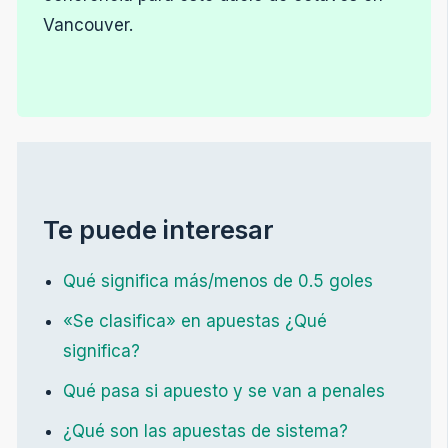
Vancouver.
Te puede interesar
Qué significa más/menos de 0.5 goles
«Se clasifica» en apuestas ¿Qué
significa?
Qué pasa si apuesto y se van a penales
¿Qué son las apuestas de sistema?