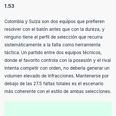
1.53
Colombia y Suiza son dos equipos que prefieren
resolver con el balón antes que con la dureza, y
ninguno tiene el perfil de selección que recurra
sistemáticamente a la falta como herramienta
táctica. Un partido entre dos equipos técnicos,
donde el favorito controla con la posesión y el rival
intenta competir con orden, no debería generar un
volumen elevado de infracciones. Mantenerse por
debajo de las 27.5 faltas totales es el escenario
más coherente con el estilo de ambas selecciones.