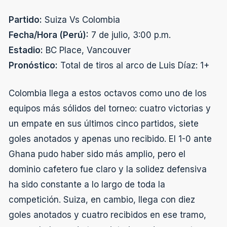
Partido:
Suiza Vs Colombia
Fecha/Hora (Perú):
7 de julio, 3:00 p.m.
Estadio:
BC Place, Vancouver
Pronóstico:
Total de tiros al arco de Luis Díaz: 1+
Colombia llega a estos octavos como uno de los
equipos más sólidos del torneo: cuatro victorias y
un empate en sus últimos cinco partidos, siete
goles anotados y apenas uno recibido. El 1-0 ante
Ghana pudo haber sido más amplio, pero el
dominio cafetero fue claro y la solidez defensiva
ha sido constante a lo largo de toda la
competición. Suiza, en cambio, llega con diez
goles anotados y cuatro recibidos en ese tramo,