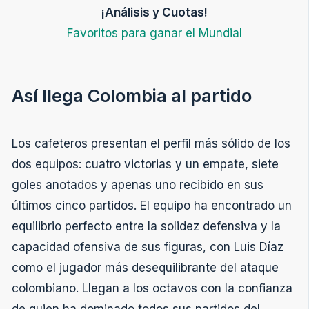
¡Análisis y Cuotas!
Favoritos para ganar el Mundial
Así llega Colombia al partido
Los cafeteros presentan el perfil más sólido de los
dos equipos: cuatro victorias y un empate, siete
goles anotados y apenas uno recibido en sus
últimos cinco partidos. El equipo ha encontrado un
equilibrio perfecto entre la solidez defensiva y la
capacidad ofensiva de sus figuras, con Luis Díaz
como el jugador más desequilibrante del ataque
colombiano. Llegan a los octavos con la confianza
de quien ha dominado todos sus partidos del