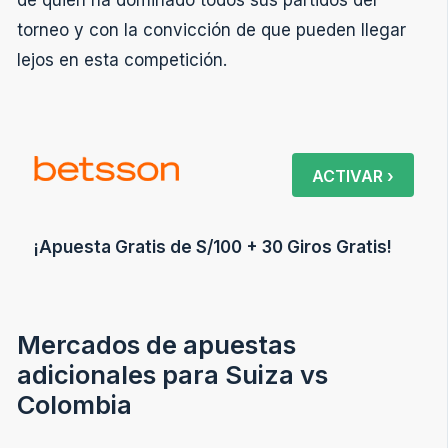
torneo y con la convicción de que pueden llegar
lejos en esta competición.
ACTIVAR ›
¡Apuesta Gratis de S/100 + 30 Giros Gratis!
Mercados de apuestas
adicionales para Suiza vs
Colombia