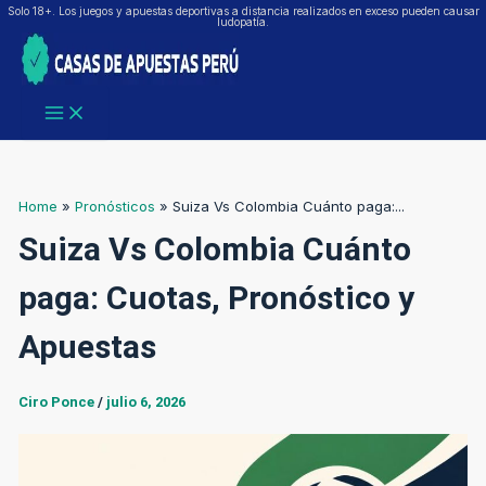
Skip
Solo 18+. Los juegos y apuestas deportivas a distancia realizados en exceso pueden causar
ludopatía.
to
content
Home
Pronósticos
Suiza Vs Colombia Cuánto paga:...
Suiza Vs Colombia Cuánto
paga: Cuotas, Pronóstico y
Apuestas
Ciro Ponce
/
julio 6, 2026