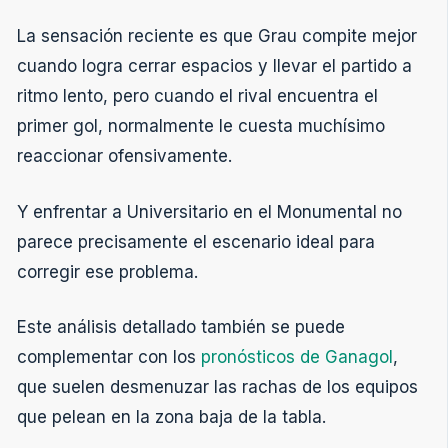
La sensación reciente es que Grau compite mejor
cuando logra cerrar espacios y llevar el partido a
ritmo lento, pero cuando el rival encuentra el
primer gol, normalmente le cuesta muchísimo
reaccionar ofensivamente.
Y enfrentar a Universitario en el Monumental no
parece precisamente el escenario ideal para
corregir ese problema.
Este análisis detallado también se puede
complementar con los
pronósticos de Ganagol
,
que suelen desmenuzar las rachas de los equipos
que pelean en la zona baja de la tabla.