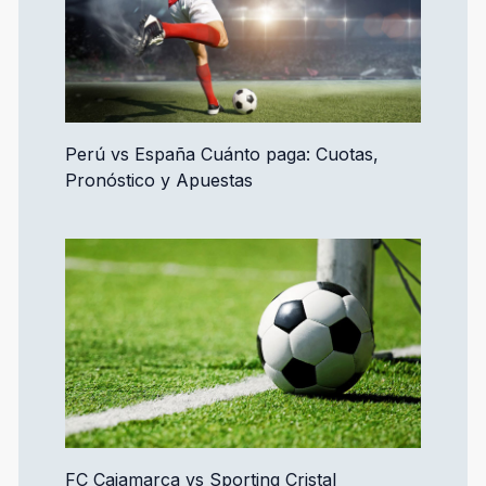
Perú vs España Cuánto paga: Cuotas,
Pronóstico y Apuestas
FC Cajamarca vs Sporting Cristal