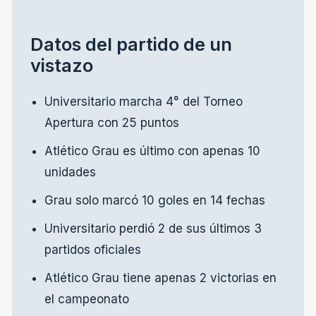
Datos del partido de un
vistazo
Universitario marcha 4° del Torneo
Apertura con 25 puntos
Atlético Grau es último con apenas 10
unidades
Grau solo marcó 10 goles en 14 fechas
Universitario perdió 2 de sus últimos 3
partidos oficiales
Atlético Grau tiene apenas 2 victorias en
el campeonato