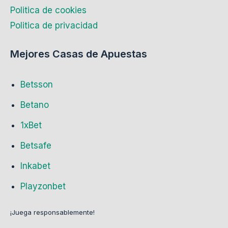
Politica de cookies
Politica de privacidad
Mejores Casas de Apuestas
Betsson
Betano
1xBet
Betsafe
Inkabet
Playzonbet
¡Juega responsablemente!