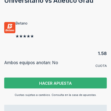
Universitario vs Atlético Grau
Betano
★
★
★
★
★
1.58
Ambos equipos anotan: No
CUOTA
HACER APUESTA
Cuotas sujetas a cambios. Consulta en la casa de apuestas.