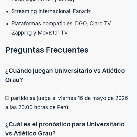
Streaming internacional: Fanatiz
Plataformas compatibles: DGO, Claro TV,
Zapping y Movistar TV
Preguntas Frecuentes
¿Cuándo juegan Universitario vs Atlético
Grau?
El partido se juega el viernes 16 de mayo de 2026
a las 20:00 horas de Perú.
¿Cuál es el pronóstico para Universitario
vs Atlético Grau?