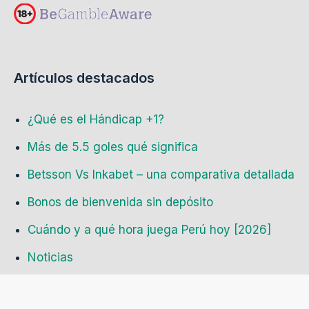
Artículos destacados
¿Qué es el Hándicap +1?
Más de 5.5 goles qué significa
Betsson Vs Inkabet – una comparativa detallada
Bonos de bienvenida sin depósito
Cuándo y a qué hora juega Perú hoy [2026]
Noticias