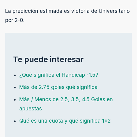
La predicción estimada es victoria de Universitario
por 2-0.
Te puede interesar
¿Qué significa el Handicap -1.5?
Más de 2.75 goles qué significa
Más / Menos de 2.5, 3.5, 4.5 Goles en
apuestas
Qué es una cuota y qué significa 1×2