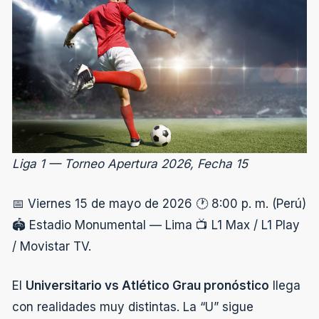
Liga 1 — Torneo Apertura 2026, Fecha 15
📅 Viernes 15 de mayo de 2026 🕐 8:00 p. m. (Perú)
🏟️ Estadio Monumental — Lima 📺 L1 Max / L1 Play
/ Movistar TV.
El
Universitario vs Atlético Grau pronóstico
llega
con realidades muy distintas. La “U” sigue